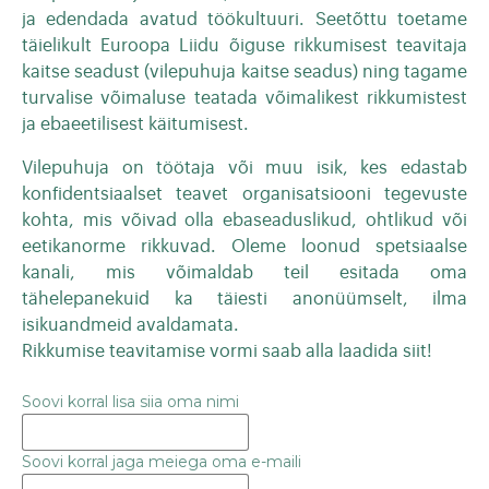
ja edendada avatud töökultuuri. Seetõttu toetame
täielikult Euroopa Liidu õiguse rikkumisest teavitaja
kaitse seadust (vilepuhuja kaitse seadus) ning tagame
turvalise võimaluse teatada võimalikest rikkumistest
ja ebaeetilisest käitumisest.
Vilepuhuja on töötaja või muu isik, kes edastab
konfidentsiaalset teavet organisatsiooni tegevuste
kohta, mis võivad olla ebaseaduslikud, ohtlikud või
eetikanorme rikkuvad. Oleme loonud spetsiaalse
kanali, mis võimaldab teil esitada oma
tähelepanekuid ka täiesti anonüümselt, ilma
isikuandmeid avaldamata.
Rikkumise teavitamise vormi saab alla laadida siit!
Soovi korral lisa siia oma nimi
Soovi korral jaga meiega oma e-maili