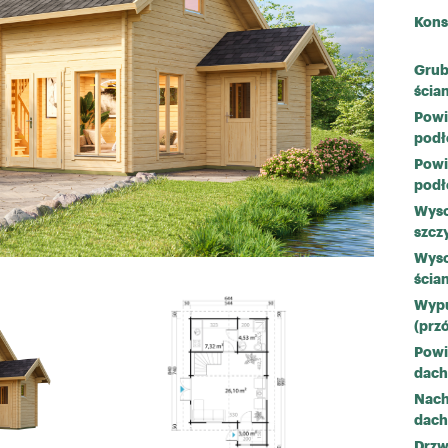
Kons
Grub
ścia
Powi
podł
Powi
podł
Wyso
szcz
Wys
ścia
Wypu
(prz
Powi
dac
Nach
dac
Drzw