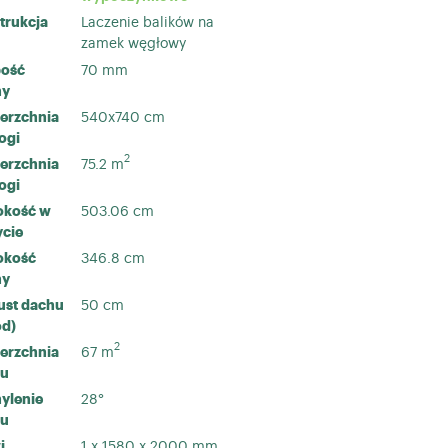
trukcja
Laczenie balików na
zamek węgłowy
ość
70 mm
ny
erzchnia
540x740 cm
ogi
2
erzchnia
75.2
m
ogi
kość w
503.06 cm
ycie
okość
346.8 cm
ny
st dachu
50 cm
ód)
2
erzchnia
67
m
hu
ylenie
28°
hu
i
1 x 1580 x 2000 mm